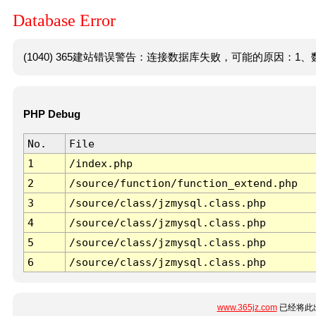
Database Error
(1040) 365建站错误警告：连接数据库失败，可能的原因：1、数
PHP Debug
No.
File
1
/index.php
2
/source/function/function_extend.php
3
/source/class/jzmysql.class.php
4
/source/class/jzmysql.class.php
5
/source/class/jzmysql.class.php
6
/source/class/jzmysql.class.php
www.365jz.com
已经将此