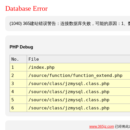
Database Error
(1040) 365建站错误警告：连接数据库失败，可能的原因：1、数
PHP Debug
No.
File
1
/index.php
2
/source/function/function_extend.php
3
/source/class/jzmysql.class.php
4
/source/class/jzmysql.class.php
5
/source/class/jzmysql.class.php
6
/source/class/jzmysql.class.php
www.365jz.com
已经将此