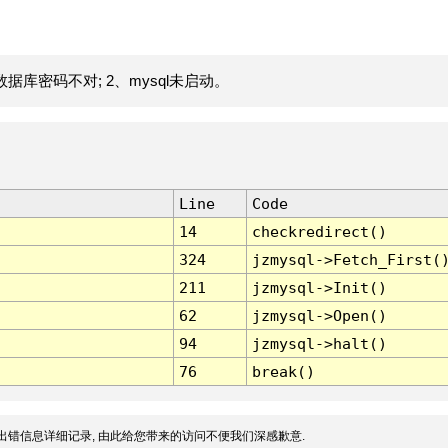
据库密码不对; 2、mysql未启动。
Line
Code
14
checkredirect()
324
jzmysql->Fetch_First(
211
jzmysql->Init()
62
jzmysql->Open()
94
jzmysql->halt()
76
break()
出错信息详细记录, 由此给您带来的访问不便我们深感歉意.