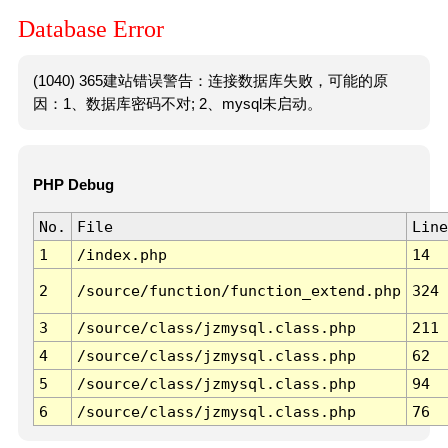
Database Error
(1040) 365建站错误警告：连接数据库失败，可能的原
因：1、数据库密码不对; 2、mysql未启动。
PHP Debug
No.
File
Line
1
/index.php
14
2
/source/function/function_extend.php
324
3
/source/class/jzmysql.class.php
211
4
/source/class/jzmysql.class.php
62
5
/source/class/jzmysql.class.php
94
6
/source/class/jzmysql.class.php
76