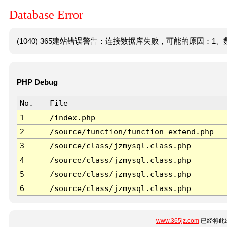
Database Error
(1040) 365建站错误警告：连接数据库失败，可能的原因：1、数
PHP Debug
No.
File
1
/index.php
2
/source/function/function_extend.php
3
/source/class/jzmysql.class.php
4
/source/class/jzmysql.class.php
5
/source/class/jzmysql.class.php
6
/source/class/jzmysql.class.php
www.365jz.com
已经将此