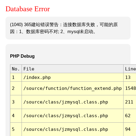
Database Error
(1040) 365建站错误警告：连接数据库失败，可能的原
因：1、数据库密码不对; 2、mysql未启动。
PHP Debug
No.
File
Line
1
/index.php
13
2
/source/function/function_extend.php
1548
3
/source/class/jzmysql.class.php
211
4
/source/class/jzmysql.class.php
62
5
/source/class/jzmysql.class.php
94