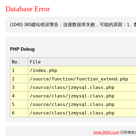
Database Error
(1040) 365建站错误警告：连接数据库失败，可能的原因：1、数
PHP Debug
No.
File
1
/index.php
2
/source/function/function_extend.php
3
/source/class/jzmysql.class.php
4
/source/class/jzmysql.class.php
5
/source/class/jzmysql.class.php
6
/source/class/jzmysql.class.php
www.365jz.com
已经将此