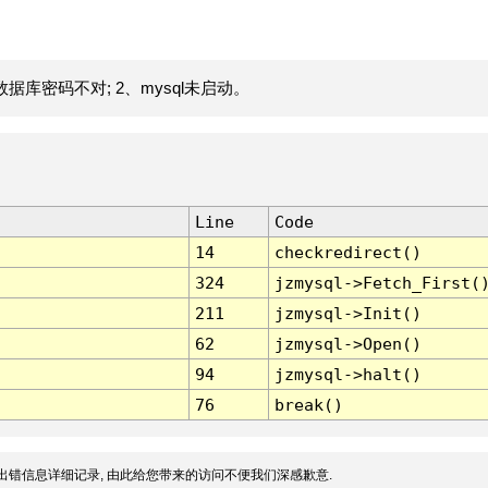
据库密码不对; 2、mysql未启动。
Line
Code
14
checkredirect()
324
jzmysql->Fetch_First(
211
jzmysql->Init()
62
jzmysql->Open()
94
jzmysql->halt()
76
break()
出错信息详细记录, 由此给您带来的访问不便我们深感歉意.