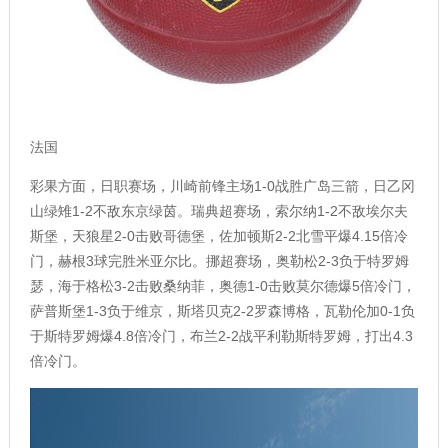
法国
彩果方面，日职赛场，川崎前锋主场1-0战胜广岛三箭，日乙冈
山绿雉1-2不敌东京绿茵。瑞典超赛场，索尔纳1-2不敌埃尔夫
斯堡，天狼星2-0击败哥德堡，佐加顿斯2-2北雪平爆4.15倍冷
门，赫根3球完胜米亚尔比。挪超赛场，奥勒松2-3负于特罗姆
瑟，海于格松3-2击败桑纳菲，奥德1-0击败莫尔德爆5倍冷门，
萨普斯堡1-3负于维京，斯塔贝克2-2罗森博格，瓦勒伦加0-1负
于斯特罗姆爆4.8倍冷门，布兰2-2战平利勒斯特罗姆，打出4.3
倍冷门。