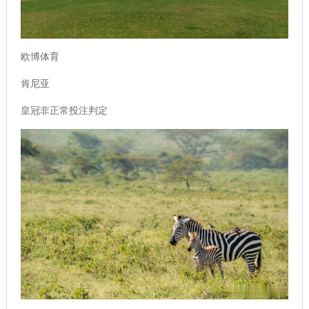
欧博体育
肯尼亚
皇冠非正常投注判定