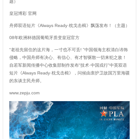
题）
皇冠博彩 官网
舟师双语短片《Always Ready·枕戈击楫》飘荡发布！（主题）
08年欧洲杯德国葡萄牙质变
皇冠官方
“老祖先留住的这片海，一寸也不可丢! ”中国领海主权清白讳饰
侵略，中国舟师有决心、有信心、有才智驱散一切来犯之敌！
自若军新闻传播中心收集部制作发布“技术·中国戎行”中英双语
短片《Always Ready·枕戈击楫》，问候由衷护卫故国万里海疆
的东谈主民舟师。
www.zepju.com