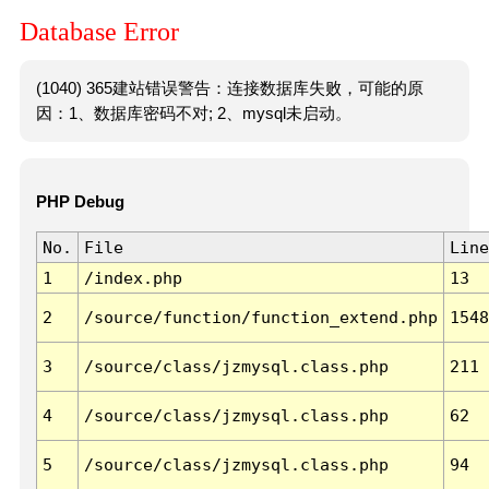
Database Error
(1040) 365建站错误警告：连接数据库失败，可能的原
因：1、数据库密码不对; 2、mysql未启动。
PHP Debug
No.
File
Line
1
/index.php
13
2
/source/function/function_extend.php
1548
3
/source/class/jzmysql.class.php
211
4
/source/class/jzmysql.class.php
62
5
/source/class/jzmysql.class.php
94