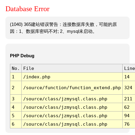
Database Error
(1040) 365建站错误警告：连接数据库失败，可能的原
因：1、数据库密码不对; 2、mysql未启动。
PHP Debug
No.
File
Line
1
/index.php
14
2
/source/function/function_extend.php
324
3
/source/class/jzmysql.class.php
211
4
/source/class/jzmysql.class.php
62
5
/source/class/jzmysql.class.php
94
6
/source/class/jzmysql.class.php
76