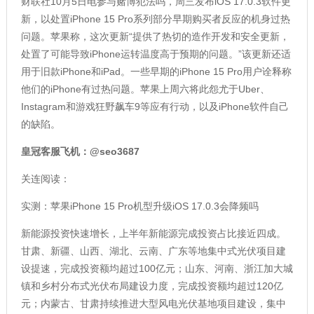
财联社10月5日电参与赌博犯法吗，周三发布iOS 17.0.3软件更
新，以处置iPhone 15 Pro系列部分早期购买者反应的机身过热
问题。苹果称，这次更新“提供了热切的造作开发和安全更新，
处置了可能导致iPhone运转温度高于预期的问题。”该更新还适
用于旧款iPhone和iPad。一些早期的iPhone 15 Pro用户诠释称
他们的iPhone有过热问题。苹果上周六将此怨尤于Uber、
Instagram和游戏狂野飙车9等应有行动，以及iPhone软件自己
的缺陷。
皇冠客服飞机：@seo3687
关连阅读：
实测：苹果iPhone 15 Pro机型升级iOS 17.0.3会降频吗
新能源投资快速增长，上半年新能源完成投资占比接近四成。
甘肃、新疆、山西、湖北、云南、广东等地集中式光伏项目建
设提速，完成投资额均超过100亿元；山东、河南、浙江加大城
镇和乡村分布式光伏布局建设力度，完成投资额均超过120亿
元；内蒙古、甘肃持续推进大型风电光伏基地项目建设，集中