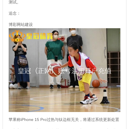
测试。
追念：
博彩网站建设
苹果称iPhone 15 Pro过热与钛边框无关，将通过系统更新处置